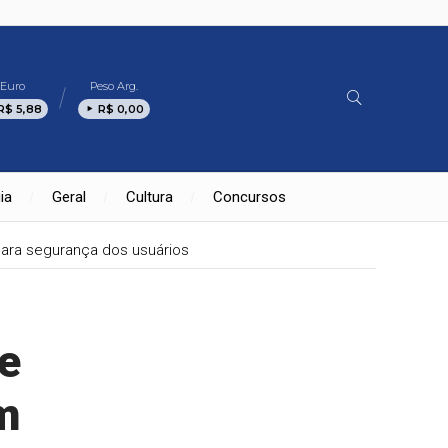
Euro
Peso Arg.
R$ 5,88
R$ 0,00
ia
Geral
Cultura
Concursos
para segurança dos usuários
de
om