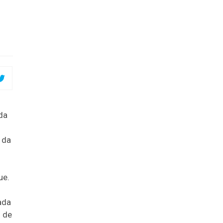
da
 da
ue.
ada
s de