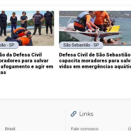
ião - SP
São Sebastião - SP
o da Defesa Civil
Defesa Civil de São Sebastião
oradores para salvar
capacita moradores para salv
 afogamento e agir em
vidas em emergências aquáti
ias
Links
Brasil
Fale conosco
Ú