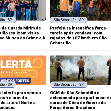
ião - SP
São Sebastião - SP
 da Guarda Mirim de
Prefeitura intensifica força-
ião realizam visita
tarefa após vendaval com
ao Museu do Crime e à
rajadas de 107 km/h em São
Sebastião
ião - SP
São Sebastião - SP
il alerta para ventos
GCM de São Sebastião é
km/h e orienta
selecionado para participar d
do Litoral Norte a
curso de Cães de Guerra da
cuidados
Força Aérea Brasileira