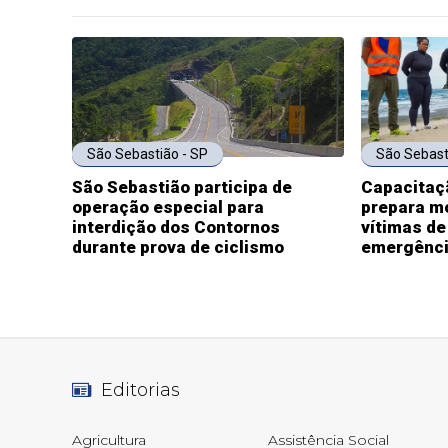
São Sebastião - SP
São Sebast
São Sebastião participa de
Capacitaçã
operação especial para
prepara m
interdição dos Contornos
vítimas de
durante prova de ciclismo
emergênc
Editorias
Agricultura
Assistência Social