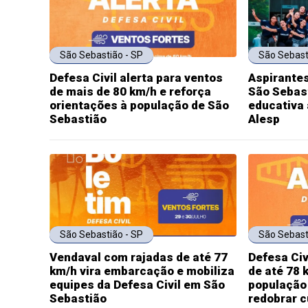
São Sebastião - SP
São Sebast
Defesa Civil alerta para ventos
Aspirantes
de mais de 80 km/h e reforça
São Sebast
orientações à população de São
educativa 
Sebastião
Alesp
São Sebastião - SP
São Sebast
Vendaval com rajadas de até 77
Defesa Civ
km/h vira embarcação e mobiliza
de até 78 
equipes da Defesa Civil em São
população 
Sebastião
redobrar 