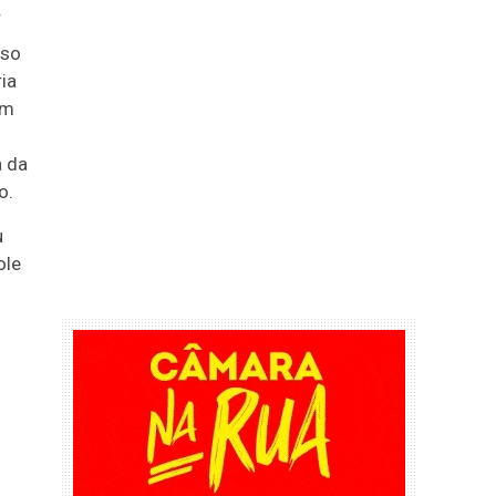
.
rso
ia
om
a da
o.
u
ole