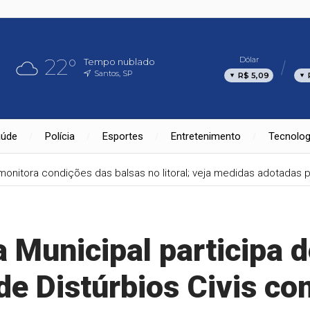
22°
Dólar
Tempo nublado
Santos, SP
R$ 5,09
aúde
Polícia
Esportes
Entretenimento
Tecnolog
monitora condições das balsas no litoral; veja medidas adotadas 
a Municipal participa 
de Distúrbios Civis c