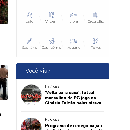
Leão
Virgem
Libra
Escorpião
Sagitário
Capricórnio
Aquário
Peixes
Você viu?
Há 7 dias
‘Volta para casa’: futsal
masculino de PG joga no
Ginásio Falcão pelas oitavas
de final da Copa União
o
Há 6 dias
Programa de renegociação