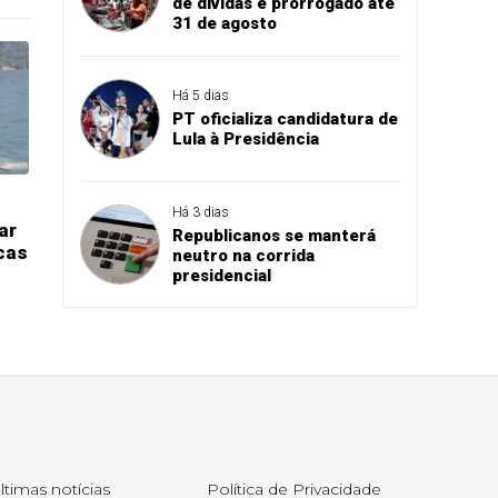
de dívidas é prorrogado até
31 de agosto
Há 5 dias
PT oficializa candidatura de
Lula à Presidência
Há 3 dias
ar
Republicanos se manterá
cas
neutro na corrida
presidencial
ltimas notícias
Política de Privacidade