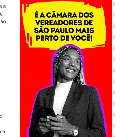
a a
ue
rão
s
ol
ica