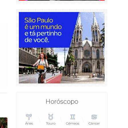
Horóscopo
Áries
Touro
Gêmeos
Câncer