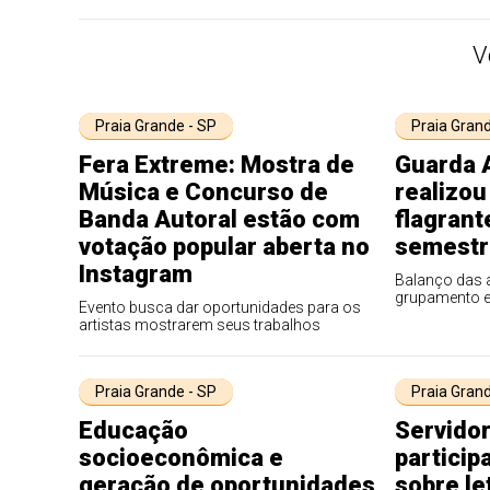
V
Praia Grande - SP
Praia Grand
Fera Extreme: Mostra de
Guarda 
Música e Concurso de
realizou
Banda Autoral estão com
flagrant
votação popular aberta no
semestr
Instagram
Balanço das a
grupamento 
Evento busca dar oportunidades para os
artistas mostrarem seus trabalhos
Praia Grande - SP
Praia Grand
Educação
Servido
socioeconômica e
particip
geração de oportunidades
sobre le