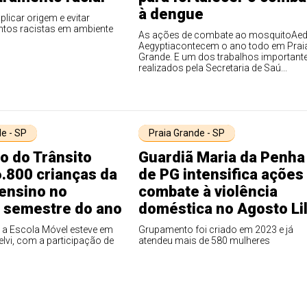
à dengue
xplicar origem e evitar
os racistas em ambiente
As ações de combate ao mosquitoAe
Aegyptiacontecem o ano todo em Prai
Grande. E um dos trabalhos important
realizados pela Secretaria de Saú...
e - SP
Praia Grande - SP
o do Trânsito
Guardiã Maria da Penha
.800 crianças da
de PG intensifica ações
 ensino no
combate à violência
o semestre do ano
doméstica no Agosto Li
a Escola Móvel esteve em
Grupamento foi criado em 2023 e já
lvi, com a participação de
atendeu mais de 580 mulheres