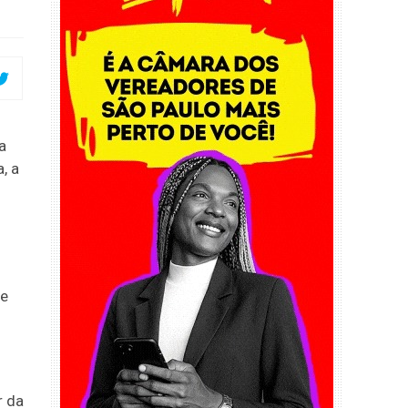
a
, a
de
r da