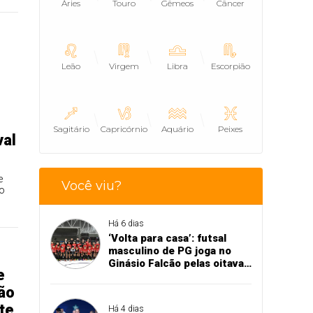
Áries
Touro
Gêmeos
Câncer
Leão
Virgem
Libra
Escorpião
Sagitário
Capricórnio
Aquário
Peixes
val
e
Você viu?
io
Há 6 dias
‘Volta para casa’: futsal
masculino de PG joga no
Ginásio Falcão pelas oitavas
e
de final da Copa União
ão
te
Há 4 dias