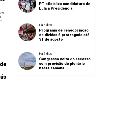
PT oficializa candidatura de
Lula à Presidência
des
a
es
Há 5 dias
Programa de renegociação
de dívidas é prorrogado até
31 de agosto
Há 5 dias
Congresso volta do recesso
 de
sem previsão de plenário
nesta semana
lás