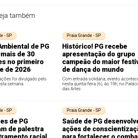
eja também
e - SP
Praia Grande - SP
Ambiental de PG
Histórico! PG recebe
 mais de 30
apresentação do grupo
es no primeiro
campeão do maior festi
e de 2026
de dança do mundo
ções foi divulgado pelo
Com entrada solidária, evento acontec
esta semana
nesta quinta-feira (6), às 19h, no Palác
das Artes
e - SP
Praia Grande - SP
res de PG
Saúde de PG desenvolv
am de palestra
ações de conscientizaç
tramento racial
para fortalecer o comba