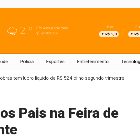
21°
Dólar
Eu
Chuvas esparsas
Santos, SP
R$ 5,11
R$
aúde
Polícia
Esportes
Entretenimento
Tecnolog
obras tem lucro líquido de R$ 52,4 bi no segundo trimestre
os Pais na Feira de
nte