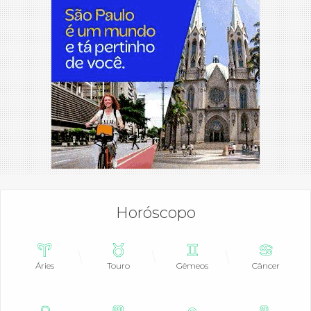
Horóscopo
Áries
Touro
Gêmeos
Câncer