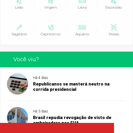
Leão
Virgem
Libra
Escorpião
Sagitário
Capricórnio
Aquário
Peixes
Você viu?
Há 4 dias
Republicanos se manterá neutro na
corrida presidencial
Há 3 dias
Brasil repudia revogação de visto de
embaixadora nos EUA