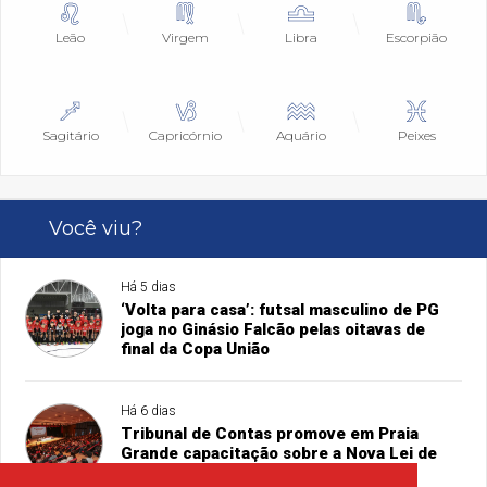
Leão
Virgem
Libra
Escorpião
Sagitário
Capricórnio
Aquário
Peixes
Você viu?
Há 5 dias
‘Volta para casa’: futsal masculino de PG
joga no Ginásio Falcão pelas oitavas de
final da Copa União
Há 6 dias
Tribunal de Contas promove em Praia
Grande capacitação sobre a Nova Lei de
Licitações