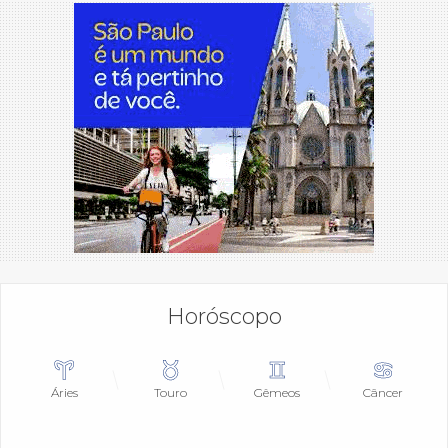
Horóscopo
Áries
Touro
Gêmeos
Câncer