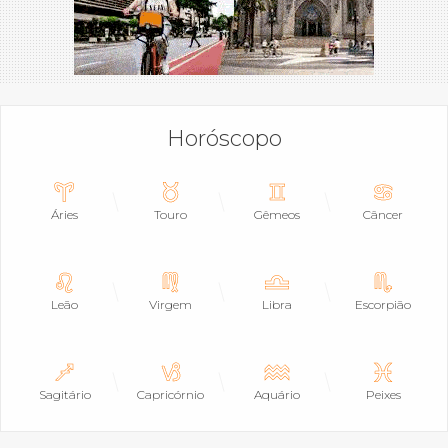
Horóscopo
Áries
Touro
Gêmeos
Câncer
Leão
Virgem
Libra
Escorpião
Sagitário
Capricórnio
Aquário
Peixes