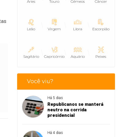
Áries
Touro
Gêmeos
Câncer
tas
Leão
Virgem
Libra
Escorpião
Sagitário
Capricórnio
Aquário
Peixes
Você viu?
Há 5 dias
Republicanos se manterá
neutro na corrida
presidencial
Há 4 dias