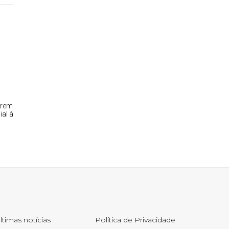
rrem
al à
ltimas notícias
Política de Privacidade