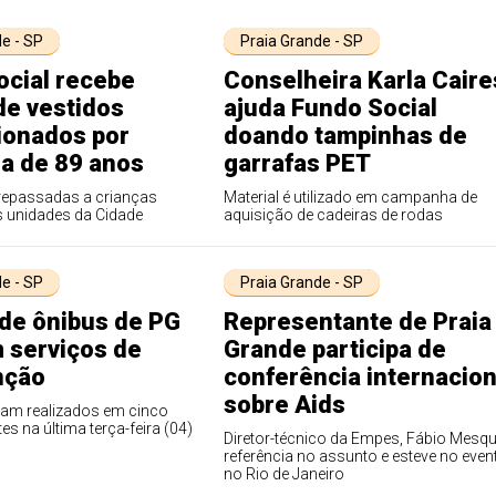
e - SP
Praia Grande - SP
ocial recebe
Conselheira Karla Caire
de vestidos
ajuda Fundo Social
ionados por
doando tampinhas de
a de 89 anos
garrafas PET
repassadas a crianças
Material é utilizado em campanha de
s unidades da Cidade
aquisição de cadeiras de rodas
e - SP
Praia Grande - SP
de ônibus de PG
Representante de Praia
 serviços de
Grande participa de
nção
conferência internacion
sobre Aids
ram realizados em cinco
tes na última terça-feira (04)
Diretor-técnico da Empes, Fábio Mesqu
referência no assunto e esteve no even
no Rio de Janeiro