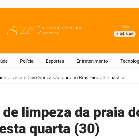
22°
Dólar
Parcialmente nublado
Santos, SP
R$ 5,08
aúde
Polícia
Esportes
Entretenimento
Tecnolog
ane Oliveira e Caio Souza são ouro no Brasileiro de Ginástica
 de limpeza da praia d
esta quarta (30)