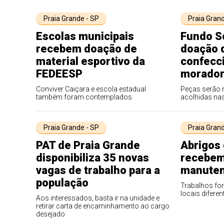
Praia Grande - SP
Praia Grand
Escolas municipais
Fundo S
recebem doação de
doação 
material esportivo da
confecc
FEDEESP
morador
Conviver Caiçara e escola estadual
Peças serão 
também foram contemplados
acolhidas na
Praia Grande - SP
Praia Grand
PAT de Praia Grande
Abrigos 
disponibiliza 35 novas
recebem
vagas de trabalho para a
manute
população
Trabalhos fo
locais diferen
Aos interessados, basta ir na unidade e
retirar carta de encaminhamento ao cargo
desejado