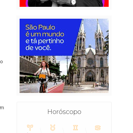
do
om
Horóscopo