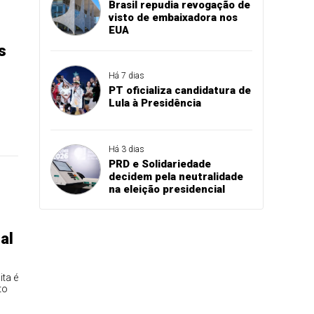
Brasil repudia revogação de
visto de embaixadora nos
EUA
s
Há 7 dias
PT oficializa candidatura de
Lula à Presidência
Há 3 dias
PRD e Solidariedade
decidem pela neutralidade
na eleição presidencial
al
ita é
to