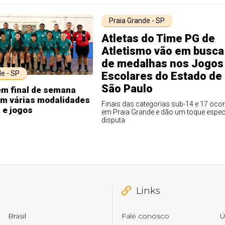
Praia Grande - SP
Atletas do Time PG de
Atletismo vão em busca
de medalhas nos Jogos
e - SP
Escolares do Estado de
São Paulo
em final de semana
om várias modalidades
Finais das categorias sub-14 e 17 oco
 e jogos
em Praia Grande e dão um toque especi
disputa
Links
Brasil
Fale conosco
Ú