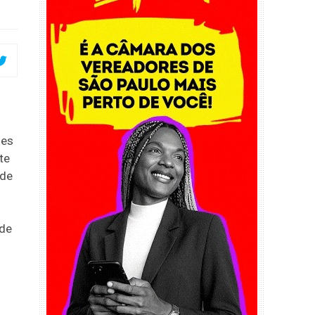
ões
te
 de
 de