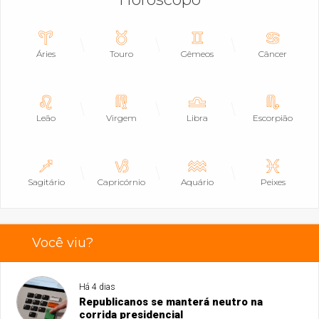
Áries
Touro
Gêmeos
Câncer
Leão
Virgem
Libra
Escorpião
Sagitário
Capricórnio
Aquário
Peixes
Você viu?
Há 4 dias
Republicanos se manterá neutro na
corrida presidencial