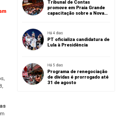
Tribunal de Contas
promove em Praia Grande
ram
capacitação sobre a Nova
Lei de Licitações
Há 4 dias
PT oficializa candidatura de
Lula à Presidência
Há 5 dias
Programa de renegociação
de dívidas é prorrogado até
s,
31 de agosto
8,
ias
Em