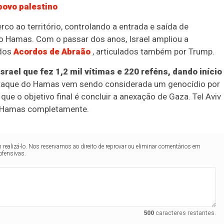
 povo palestino
o ao território, controlando a entrada e saída de
o Hamas. Com o passar dos anos, Israel ampliou a
 dos
Acordos de Abraão
, articulados também por Trump.
ael que fez 1,2 mil vítimas e 220 reféns, dando início
ataque do Hamas vem sendo considerada um genocídio por
ue o objetivo final é concluir a anexação de Gaza. Tel Aviv
 o Hamas completamente.
realizá-lo. Nos reservamos ao direito de reprovar ou eliminar comentários em
ofensivas.
500
caracteres restantes.