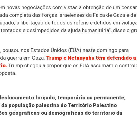
 em novas negociações com vistas à obtenção de um cessar
rada completa das forças israelenses da Faixa de Gaza e de
upado; à libertação de todos os reféns e detidos em violaç
ustentados e desimpedidos da ajuda humanitária”, disse o g
hu, pousou nos Estados Unidos (EUA) neste domingo para
o da guerra em Gaza.
Trump e Netanyahu têm defendido a
io.
Trump chegou a propor que os EUA assumam o control
roposta.
deslocamento forçado, temporário ou permanente,
 da população palestina do Território Palestino
es geográficas ou demográficas do território da