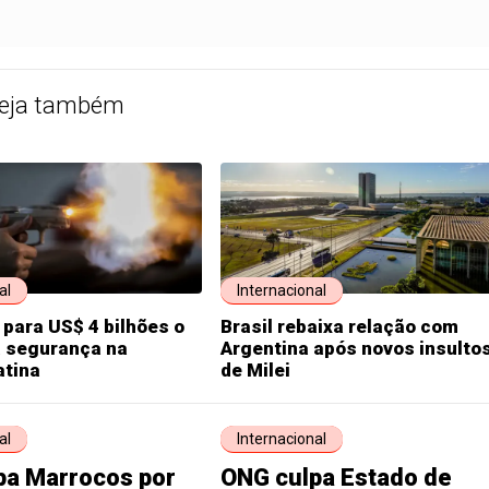
eja também
al
Internacional
 para US$ 4 bilhões o
Brasil rebaixa relação com
a segurança na
Argentina após novos insulto
atina
de Milei
al
Internacional
pa Marrocos por
ONG culpa Estado de