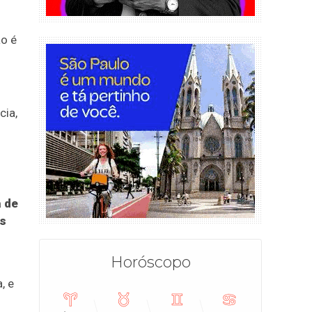
ão é
cia,
a de
os
Horóscopo
, e