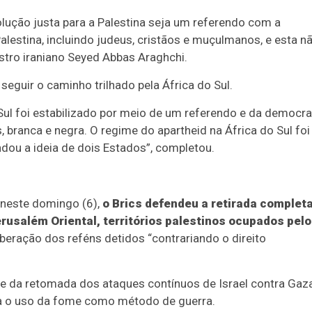
olução justa para a Palestina seja um referendo com a
alestina, incluindo judeus, cristãos e muçulmanos, e esta n
nistro iraniano Seyed Abbas Araghchi.
seguir o caminho trilhado pela África do Sul.
ul foi estabilizado por meio de um referendo e da democra
, branca e negra. O regime do apartheid na África do Sul foi
dou a ideia de dois Estados”, completou.
 neste domingo (6),
o Brics defendeu a retirada complet
erusalém Oriental, territórios palestinos ocupados pel
beração dos reféns detidos “contrariando o direito
e da retomada dos ataques contínuos de Israel contra Gaza
da o uso da fome como método de guerra.