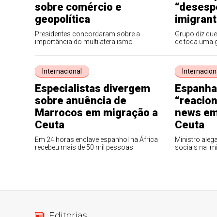
sobre comércio e
“desesp
geopolítica
imigran
Presidentes concordaram sobre a
Grupo diz que
importância do multilateralismo
de toda uma 
Internacional
Internacion
Especialistas divergem
Espanha
sobre anuência de
“reacion
Marrocos em migração a
news em
Ceuta
Ceuta
Em 24 horas enclave espanhol na África
Ministro aleg
recebeu mais de 50 mil pessoas
sociais na i
Editorias