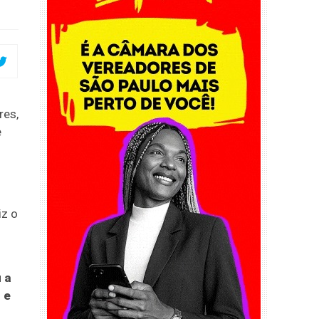
res,
e
iz o
 a
 e