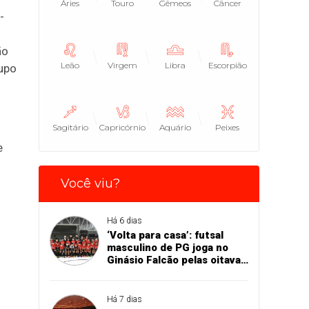
Áries
Touro
Gêmeos
Câncer
-
ão
Leão
Virgem
Libra
Escorpião
rupo
Sagitário
Capricórnio
Aquário
Peixes
e
Você viu?
Há 6 dias
‘Volta para casa’: futsal
masculino de PG joga no
Ginásio Falcão pelas oitavas
de final da Copa União
Há 7 dias