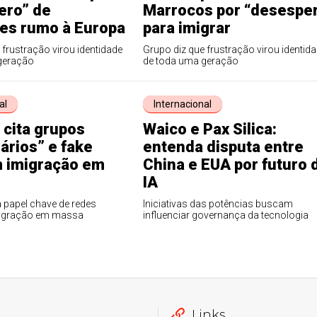
ero” de
Marrocos por “desespe
tes rumo à Europa
para imigrar
 frustração virou identidade
Grupo diz que frustração virou identid
geração
de toda uma geração
al
Internacional
 cita grupos
Waico e Pax Silica:
ários” e fake
entenda disputa entre
 imigração em
China e EUA por futuro 
IA
a papel chave de redes
Iniciativas das potências buscam
migração em massa
influenciar governança da tecnologia
Links