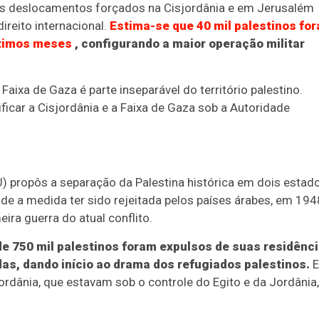
 os deslocamentos forçados na Cisjordânia e em Jerusalém
direito internacional.
Estima-se que 40 mil palestinos fo
ltimos meses
, configurando a maior operação militar
Faixa de Gaza é parte inseparável do território palestino.
ificar a Cisjordânia e a Faixa de Gaza sob a Autoridade
propôs a separação da Palestina histórica em dois estado
de a medida ter sido rejeitada pelos países árabes, em 194
ira guerra do atual conflito.
de 750 mil palestinos foram expulsos de suas residênc
das, dando início ao drama dos refugiados palestinos.
ordânia, que estavam sob o controle do Egito e da Jordânia,