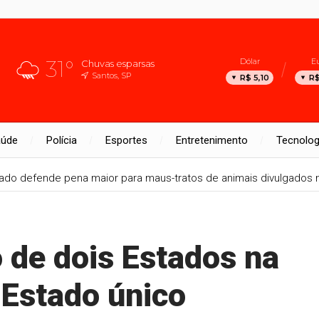
31°
Dólar
E
Chuvas esparsas
Santos, SP
R$ 5,10
R$
aúde
Polícia
Esportes
Entretenimento
Tecnolog
do defende pena maior para maus-tratos de animais divulgados na 
 de dois Estados na
r Estado único