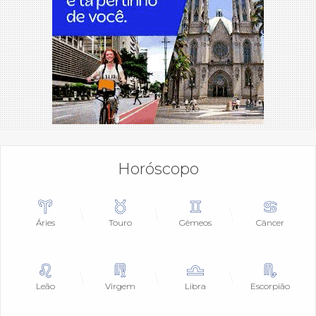
Horóscopo
Áries
Touro
Gêmeos
Câncer
Leão
Virgem
Libra
Escorpião