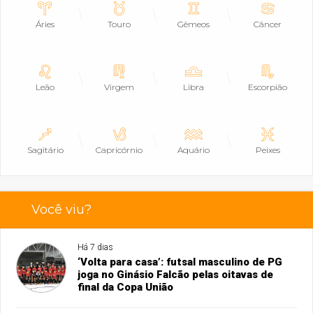
Áries
Touro
Gêmeos
Câncer
Leão
Virgem
Libra
Escorpião
Sagitário
Capricórnio
Aquário
Peixes
Você viu?
Há 7 dias
‘Volta para casa’: futsal masculino de PG
joga no Ginásio Falcão pelas oitavas de
final da Copa União