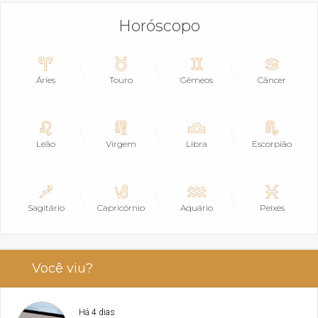
Horóscopo
Áries
Touro
Gêmeos
Câncer
Leão
Virgem
Libra
Escorpião
Sagitário
Capricórnio
Aquário
Peixes
Você viu?
Há 4 dias