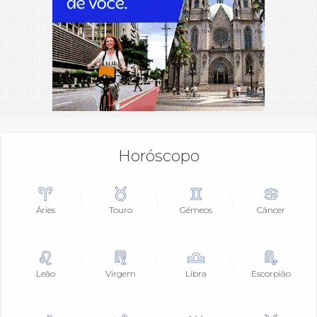
Horóscopo
Áries
Touro
Gêmeos
Câncer
Leão
Virgem
Libra
Escorpião