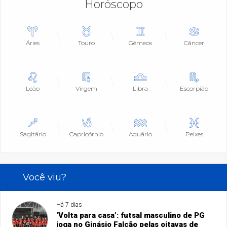
Horóscopo
Áries
Touro
Gêmeos
Câncer
Leão
Virgem
Libra
Escorpião
Sagitário
Capricórnio
Aquário
Peixes
Você viu?
Há 7 dias
‘Volta para casa’: futsal masculino de PG
joga no Ginásio Falcão pelas oitavas de