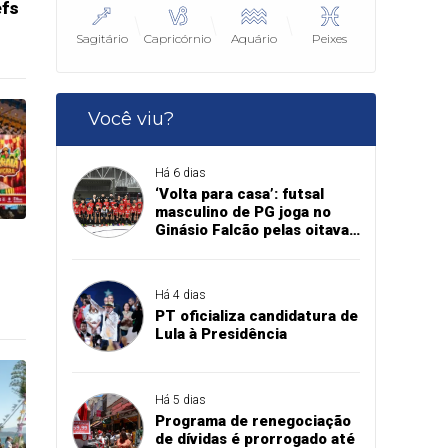
efs
Sagitário
Capricórnio
Aquário
Peixes
Você viu?
Há 6 dias
‘Volta para casa’: futsal
masculino de PG joga no
Ginásio Falcão pelas oitavas
de final da Copa União
Há 4 dias
PT oficializa candidatura de
Lula à Presidência
Há 5 dias
Programa de renegociação
de dívidas é prorrogado até