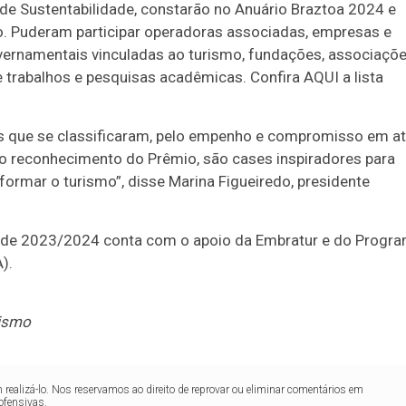
de Sustentabilidade, constarão no Anuário Braztoa 2024 e
ção. Puderam participar operadoras associadas, empresas e
overnamentais vinculadas ao turismo, fundações, associaçõe
e trabalhos e pesquisas acadêmicas. Confira AQUI a lista
s que se classificaram, pelo empenho e compromisso em at
do reconhecimento do Prêmio, são cases inspiradores para
sformar o turismo”, disse Marina Figueiredo, presidente
dade 2023/2024 conta com o apoio da Embratur e do Progr
).
rismo
realizá-lo. Nos reservamos ao direito de reprovar ou eliminar comentários em
ofensivas.