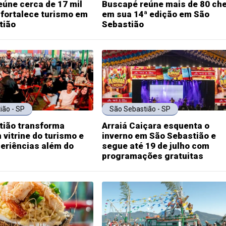
úne cerca de 17 mil
Buscapé reúne mais de 80 ch
fortalece turismo em
em sua 14ª edição em São
tião
Sebastião
ião - SP
São Sebastião - SP
tião transforma
Arraiá Caiçara esquenta o
 vitrine do turismo e
inverno em São Sebastião e
eriências além do
segue até 19 de julho com
programações gratuitas