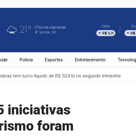
21°
Dólar
Eu
Chuvas esparsas
Santos, SP
R$ 5,11
R$
aúde
Polícia
Esportes
Entretenimento
Tecnolog
obras tem lucro líquido de R$ 52,4 bi no segundo trimestre
 iniciativas
urismo foram