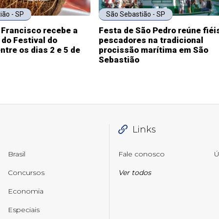
ião - SP
São Sebastião - SP
 Francisco recebe a
Festa de São Pedro reúne fiéi
 do Festival do
pescadores na tradicional
tre os dias 2 e 5 de
procissão marítima em São
Sebastião
Links
Brasil
Fale conosco
Ú
Concursos
Ver todos
Economia
Especiais