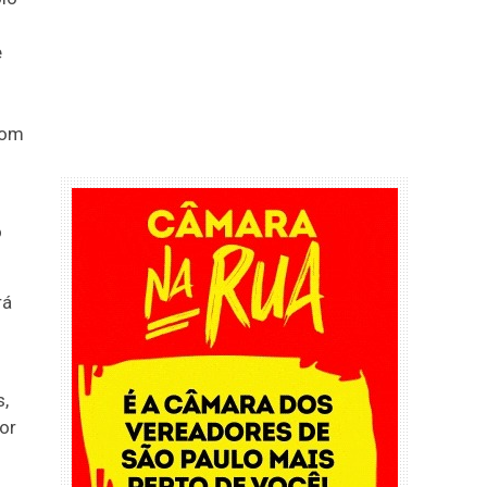
e
com
o
rá
s,
or