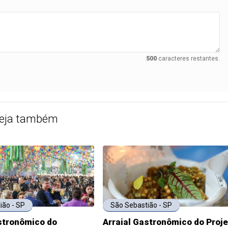
500
caracteres restantes.
eja também
ião - SP
São Sebastião - SP
stronômico do
Arraial Gastronômico do Proj