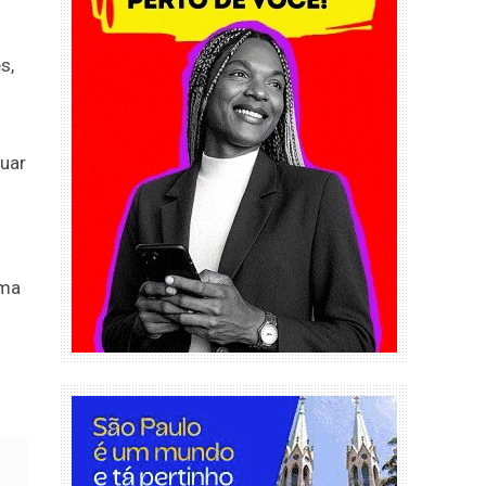
s,
uar
ama