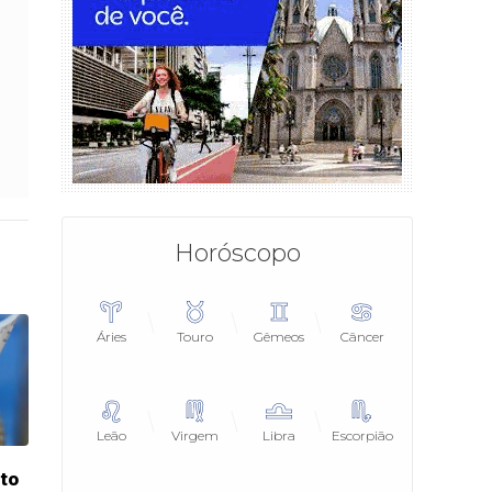
Horóscopo
Áries
Touro
Gêmeos
Câncer
Leão
Virgem
Libra
Escorpião
eto