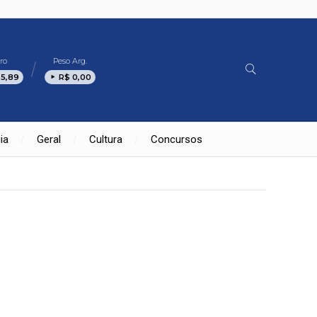
ro
Peso Arg.
 5,89
R$ 0,00
ia
Geral
Cultura
Concursos