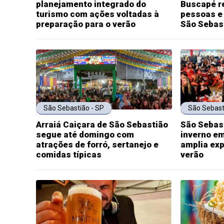
planejamento integrado do
Buscapé re
turismo com ações voltadas à
pessoas e 
preparação para o verão
São Sebas
São Sebastião - SP
São Sebast
Arraiá Caiçara de São Sebastião
São Sebas
segue até domingo com
inverno em
atrações de forró, sertanejo e
amplia exp
comidas típicas
verão