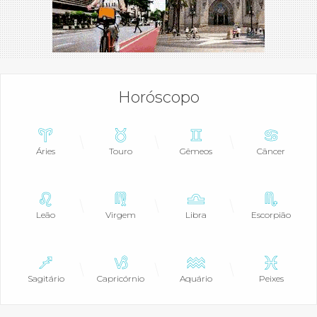
Horóscopo
Áries
Touro
Gêmeos
Câncer
Leão
Virgem
Libra
Escorpião
Sagitário
Capricórnio
Aquário
Peixes