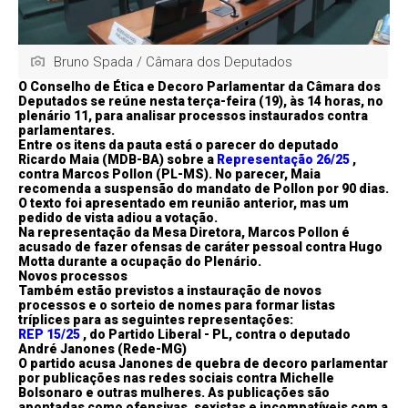
Bruno Spada / Câmara dos Deputados
O Conselho de Ética e Decoro Parlamentar da Câmara dos
Deputados se reúne nesta terça-feira (19), às 14 horas, no
plenário 11, para analisar processos instaurados contra
parlamentares.
Entre os itens da pauta está o parecer do deputado
Ricardo Maia (MDB-BA) sobre a
Representação 26/25
,
contra Marcos Pollon (PL-MS). No parecer, Maia
recomenda a suspensão do mandato de Pollon por 90 dias.
O texto foi apresentado em reunião anterior, mas um
pedido de vista adiou a votação.
Na representação da Mesa Diretora, Marcos Pollon é
acusado de fazer ofensas de caráter pessoal contra Hugo
Motta durante a ocupação do Plenário.
Novos processos
Também estão previstos a instauração de novos
processos e o sorteio de nomes para formar listas
tríplices para as seguintes representações:
REP 15/25
, do Partido Liberal - PL, contra o deputado
André Janones (Rede-MG)
O partido acusa Janones de quebra de decoro parlamentar
por publicações nas redes sociais contra Michelle
Bolsonaro e outras mulheres. As publicações são
apontadas como ofensivas, sexistas e incompatíveis com a