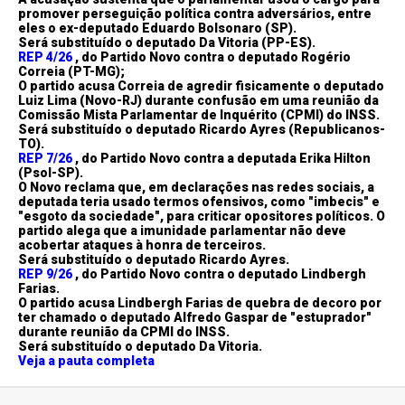
promover perseguição política contra adversários, entre
eles o ex-deputado Eduardo Bolsonaro (SP).
Será substituído o deputado Da Vitoria (PP-ES).
REP 4/26
, do Partido Novo contra o deputado Rogério
Correia (PT-MG);
O partido acusa Correia de agredir fisicamente o deputado
Luiz Lima (Novo-RJ) durante confusão em uma reunião da
Comissão Mista Parlamentar de Inquérito (CPMI) do INSS.
Será substituído o deputado Ricardo Ayres (Republicanos-
TO).
REP 7/26
, do Partido Novo contra a deputada Erika Hilton
(Psol-SP).
O Novo reclama que, em declarações nas redes sociais, a
deputada teria usado termos ofensivos, como "imbecis" e
"esgoto da sociedade", para criticar opositores políticos. O
partido alega que a imunidade parlamentar não deve
acobertar ataques à honra de terceiros.
Será substituído o deputado Ricardo Ayres.
REP 9/26
, do Partido Novo contra o deputado Lindbergh
Farias.
O partido acusa Lindbergh Farias de quebra de decoro por
ter chamado o deputado Alfredo Gaspar de "estuprador"
durante reunião da CPMI do INSS.
Será substituído o deputado Da Vitoria.
Veja a pauta completa