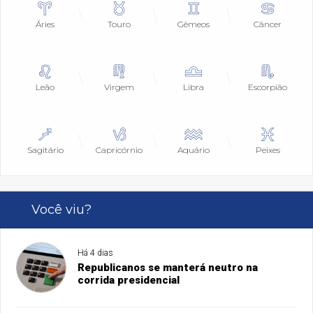
Áries
Touro
Gêmeos
Câncer
Leão
Virgem
Libra
Escorpião
Sagitário
Capricórnio
Aquário
Peixes
Você viu?
Há 4 dias
Republicanos se manterá neutro na
corrida presidencial