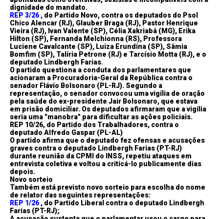
dignidade do mandato.
REP 3/26
, do Partido Novo, contra os deputados do Psol
Chico Alencar (RJ), Glauber Braga (RJ), Pastor Henrique
Vieira (RJ), Ivan Valente (SP), Célia Xakriabá (MG), Erika
Hilton (SP), Fernanda Melchionna (RS), Professora
Luciene Cavalcante (SP), Luiza Erundina (SP), Sâmia
Bomfim (SP), Talíria Petrone (RJ) e Tarcísio Motta (RJ), e o
deputado Lindbergh Farias.
O partido questiona a conduta dos parlamentares que
acionaram a Procuradoria-Geral da República contra o
senador Flávio Bolsonaro (PL-RJ). Segundo a
representação, o senador convocou uma vigília de oração
pela saúde do ex-presidente Jair Bolsonaro, que estava
em prisão domiciliar. Os deputados afirmaram que a vigília
seria uma "manobra" para dificultar as ações policiais.
REP 10/26, do Partido dos Trabalhadores, contra o
deputado Alfredo Gaspar (PL-AL)
O partido afirma que o deputado fez ofensas e acusações
graves contra o deputado Lindbergh Farias (PT-RJ)
durante reunião da CPMI do INSS, repetiu ataques em
entrevista coletiva e voltou a criticá-lo publicamente dias
depois.
Novo sorteio
Também está previsto novo sorteio para escolha do nome
de relator das seguintes representações:
REP 1/26
, do Partido Liberal contra o deputado Lindbergh
Farias (PT-RJ);
A acusação sustenta que o parlamentar usou o cargo para