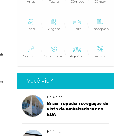
Áries
Touro
Gêmeos
Câncer
Leão
Virgem
Libra
Escorpião
ve
Sagitário
Capricórnio
Aquário
Peixes
Você viu?
os
Há 4 dias
Brasil repudia revogação de
visto de embaixadora nos
EUA
Há 4 dias