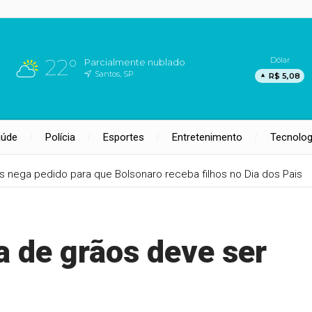
22°
Dólar
Parcialmente nublado
Santos, SP
R$ 5,08
aúde
Polícia
Esportes
Entretenimento
Tecnolog
 nega pedido para que Bolsonaro receba filhos no Dia dos Pais
a de grãos deve ser