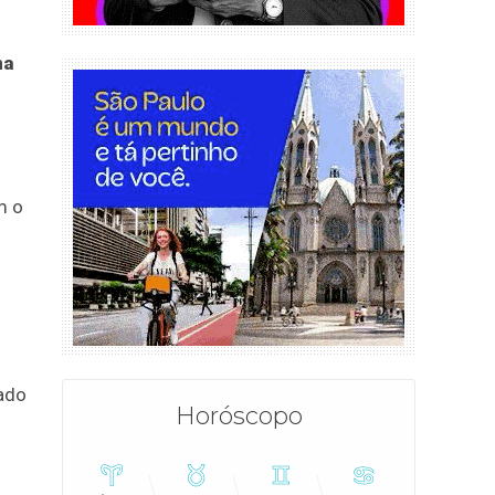
na
m o
ado
Horóscopo