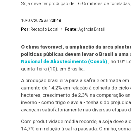
Soja deve ter produção de 169,5 milhões de toneladas
10/07/2025 às 20h48
Por:
Redaçâo Local
Fonte:
Agência Brasil
O clima favorável, a ampliação da área planta
políticas públicas devem levar o Brasil a uma
Nacional de Abastecimento (Conab)
, no 10º L
quinta-feira (10), em Brasília.
A produção brasileira para a safra é estimada em
aumento de 14,2% em relação à colheita do ciclo an
hectares, crescimento de 2,3% na comparação anua
inverno - como trigo e aveia - tenha sido prejudi
avançam satisfatoriamente nas diversas etapas do
Com produtividade média recorde, a soja deve al
14,7% em relação à safra passada. O milho, soma