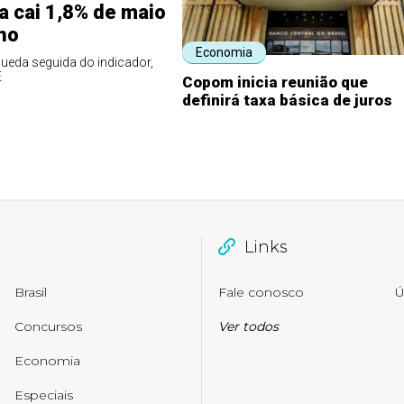
ra cai 1,8% de maio
ho
Economia
ueda seguida do indicador,
E
Copom inicia reunião que
definirá taxa básica de juros
Links
Brasil
Fale conosco
Ú
Concursos
Ver todos
Economia
Especiais