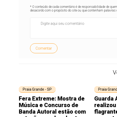
* O conteúdo de cada comentário é de responsabilidade de quem 
desacordo com o propósito do site ou que contenham palavras 
Comentar
V
Praia Grande - SP
Praia Grand
Fera Extreme: Mostra de
Guarda 
Música e Concurso de
realizou
Banda Autoral estão com
flagrant