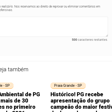
realizá-lo. Nos reservamos ao direito de reprovar ou eliminar comentários em
ofensivas.
500
caracteres restantes.
eja também
e - SP
Praia Grande - SP
Ambiental de PG
Histórico! PG recebe
 mais de 30
apresentação do grupo
es no primeiro
campeão do maior festi