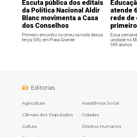
Escuta pública dos editais
Educaçã
da Política Nacional Aldir
atende 6
Blanc movimenta a Casa
rede de
dos Conselhos
primeir
Primeiro encontro ocorreu na noite dessa
Essa semana 
terça (04), em Praia Grande
unidade no Me
595 alunos
Editorias
Agricultura
Assistência Social
Câmara dos Deputados
Cidades
Cultura
Direitos Humanos