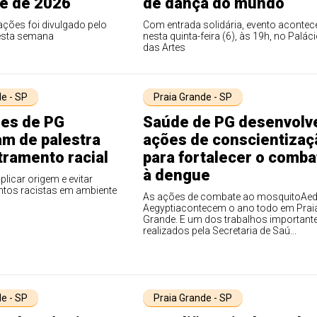
e de 2026
de dança do mundo
ções foi divulgado pelo
Com entrada solidária, evento acontec
esta semana
nesta quinta-feira (6), às 19h, no Palác
das Artes
e - SP
Praia Grande - SP
res de PG
Saúde de PG desenvolv
am de palestra
ações de conscientizaç
tramento racial
para fortalecer o comba
à dengue
xplicar origem e evitar
os racistas em ambiente
As ações de combate ao mosquitoAe
Aegyptiacontecem o ano todo em Prai
Grande. E um dos trabalhos important
realizados pela Secretaria de Saú...
e - SP
Praia Grande - SP