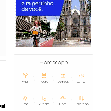
Horóscopo
Áries
Touro
Gêmeos
Câncer
Leão
Virgem
Libra
Escorpião
val