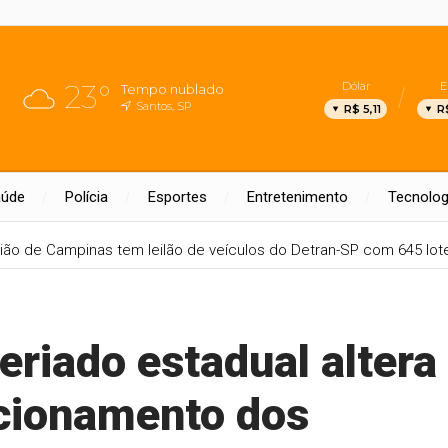
23°
Dólar
E
Tempo nublado
Santos, SP
R$ 5,11
R
aúde
Polícia
Esportes
Entretenimento
Tecnolog
ião de Campinas tem leilão de veículos do Detran-SP com 645 lot
eriado estadual altera
ncionamento dos