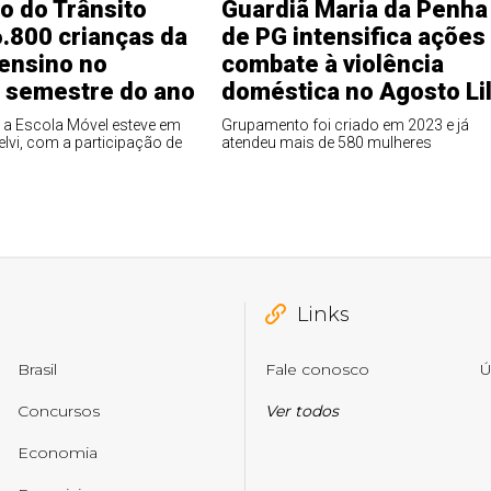
o do Trânsito
Guardiã Maria da Penha
.800 crianças da
de PG intensifica ações
 ensino no
combate à violência
o semestre do ano
doméstica no Agosto Li
a Escola Móvel esteve em
Grupamento foi criado em 2023 e já
lvi, com a participação de
atendeu mais de 580 mulheres
Links
Brasil
Fale conosco
Ú
Concursos
Ver todos
Economia