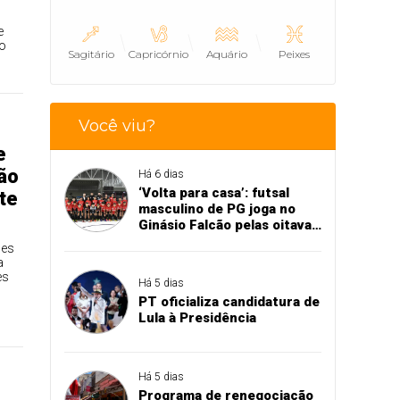
e
io
Sagitário
Capricórnio
Aquário
Peixes
Você viu?
e
ão
Há 6 dias
‘Volta para casa’: futsal
te
masculino de PG joga no
Ginásio Falcão pelas oitavas
de final da Copa União
des
a
es
Há 5 dias
PT oficializa candidatura de
Lula à Presidência
Há 5 dias
Programa de renegociação